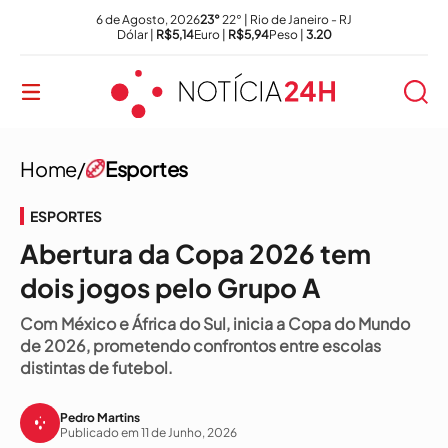
6 de Agosto, 2026
23°
22° | Rio de Janeiro - RJ
Dólar |
R$5,14
Euro |
R$5,94
Peso |
3.20
Home/
Esportes
ESPORTES
Abertura da Copa 2026 tem
dois jogos pelo Grupo A
Com México e África do Sul, inicia a Copa do Mundo
de 2026, prometendo confrontos entre escolas
distintas de futebol.
Pedro Martins
Publicado em 11 de Junho, 2026