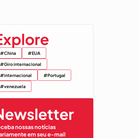
Explore
#China
#EUA
#Giro internacional
#internacional
#Portugal
#venezuela
Newsletter
ceba nossas notícias
ariamente em seu e-mail