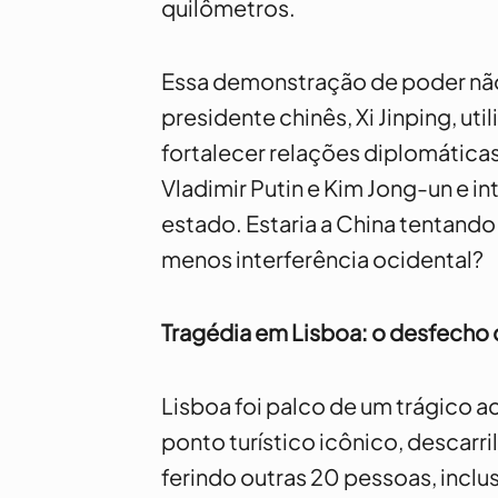
quilômetros.
Essa demonstração de poder nã
presidente chinês, Xi Jinping, u
fortalecer relações diplomáticas
Vladimir Putin e Kim Jong-un e 
estado. Estaria a China tentand
menos interferência ocidental?
Tragédia em Lisboa: o desfecho 
Lisboa foi palco de um trágico a
ponto turístico icônico, descarri
ferindo outras 20 pessoas, inclu