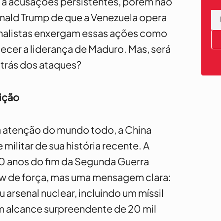
 a acusações persistentes, porém não
ald Trump de que a Venezuela opera
nalistas enxergam essas ações como
ecer a liderança de Maduro. Mas, será
 trás dos ataques?
bição
atenção do mundo todo, a China
 militar de sua história recente. A
 anos do fim da Segunda Guerra
ow de força, mas uma mensagem clara:
u arsenal nuclear, incluindo um míssil
um alcance surpreendente de 20 mil