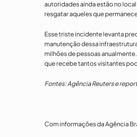
autoridades ainda estão no loca
resgatar aqueles que permanece
Esse triste incidente levanta p
manutenção dessa infraestrutura 
milhões de pessoas anualmente.
que recebe tantos visitantes pod
Fontes: Agência Reuters e repor
Com informações da Agência Bra