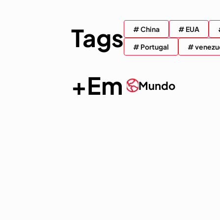
Tags
# China
# EUA
# Portugal
# venezu
+Em
Mundo