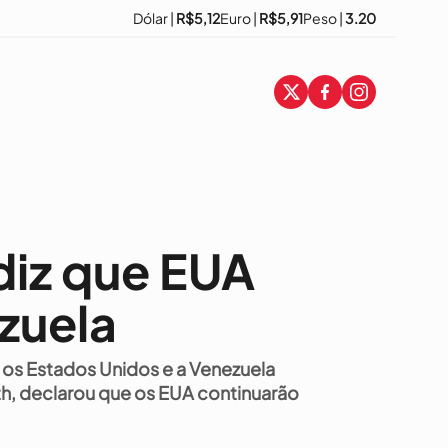
Dólar |
R$5,12
Euro |
R$5,91
Peso |
3.20
 diz que EUA
zuela
 os Estados Unidos e a Venezuela
h, declarou que os EUA continuarão