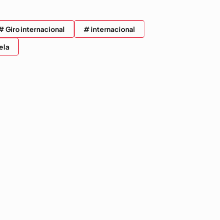
# Giro internacional
# internacional
ela