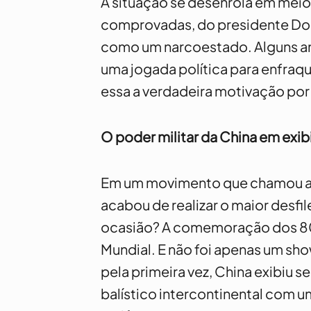
A situação se desenrola em meio
comprovadas, do presidente Don
como um narcoestado. Alguns a
uma jogada política para enfraqu
essa a verdadeira motivação por
O poder militar da China em exi
Em um movimento que chamou a 
acabou de realizar o maior desfile
ocasião? A comemoração dos 80
Mundial. E não foi apenas um sh
pela primeira vez, China exibiu se
balístico intercontinental com 