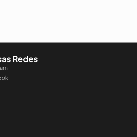
sas Redes
ram
ook