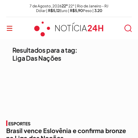
7 de Agosto, 2026
22°
22° | Rio de Janeiro - RJ
Dólar |
R$5,12
Euro |
R$5,90
Peso |
3.20
Resultados para a tag:
Liga Das Nações
ESPORTES
Brasil vence Eslovênia e confirma bronze
na Liga das Nações