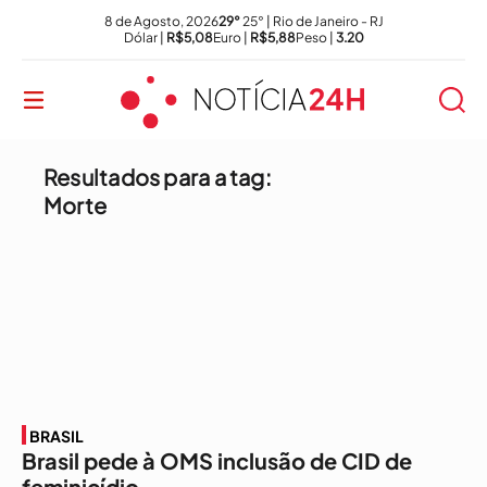
8 de Agosto, 2026
29°
25° | Rio de Janeiro - RJ
Dólar |
R$5,08
Euro |
R$5,88
Peso |
3.20
Resultados para a tag:
Morte
BRASIL
Brasil pede à OMS inclusão de CID de
feminicídio