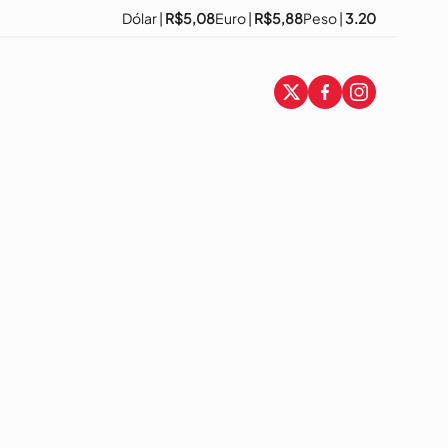
Dólar |
R$5,08
Euro |
R$5,88
Peso |
3.20