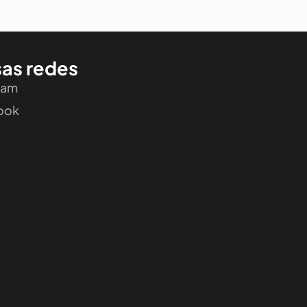
as redes
ram
ook