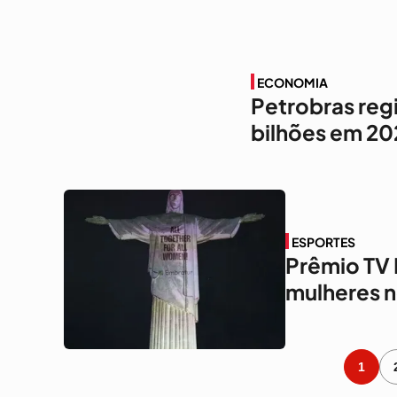
ECONOMIA
Petrobras regi
bilhões em 20
ESPORTES
Prêmio TV B
mulheres n
1