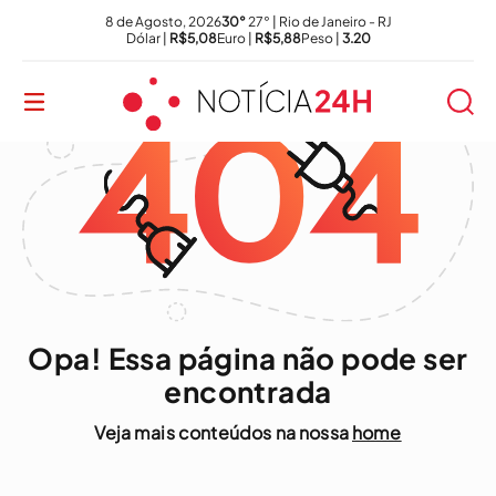
8 de Agosto, 2026
30°
27° | Rio de Janeiro - RJ
Dólar |
R$5,08
Euro |
R$5,88
Peso |
3.20
Opa! Essa página não pode ser
encontrada
Veja mais conteúdos na nossa
home