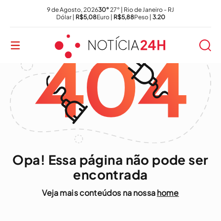
9 de Agosto, 2026
30°
27° | Rio de Janeiro - RJ
Dólar |
R$5,08
Euro |
R$5,88
Peso |
3.20
Opa! Essa página não pode ser
encontrada
Veja mais conteúdos na nossa
home