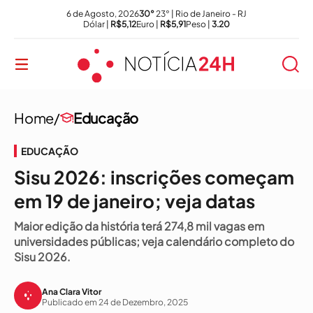
6 de Agosto, 2026
30°
23° | Rio de Janeiro - RJ
Dólar |
R$5,12
Euro |
R$5,91
Peso |
3.20
Home/
Educação
EDUCAÇÃO
Sisu 2026: inscrições começam
em 19 de janeiro; veja datas
Maior edição da história terá 274,8 mil vagas em
universidades públicas; veja calendário completo do
Sisu 2026.
Ana Clara Vitor
Publicado em 24 de Dezembro, 2025