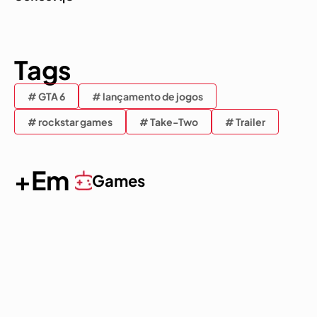
Tags
# GTA 6
# lançamento de jogos
# rockstar games
# Take-Two
# Trailer
+Em
Games