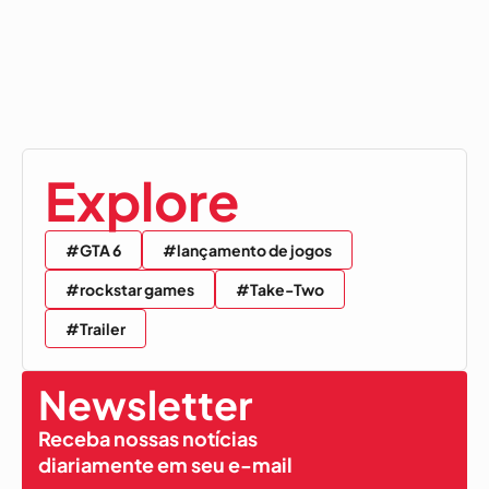
Explore
#GTA 6
#lançamento de jogos
#rockstar games
#Take-Two
#Trailer
Newsletter
Receba nossas notícias
diariamente em seu e-mail