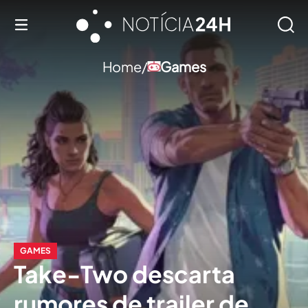
Home/
Games
GAMES
Take-Two descarta
rumores de trailer de