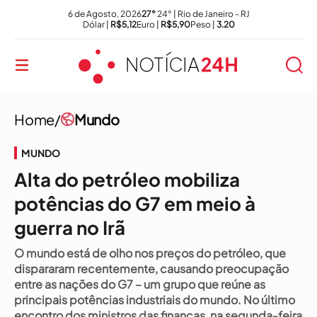
6 de Agosto, 2026
27°
24° | Rio de Janeiro - RJ
Dólar |
R$5,12
Euro |
R$5,90
Peso |
3.20
Home/
Mundo
MUNDO
Alta do petróleo mobiliza
potências do G7 em meio à
guerra no Irã
O mundo está de olho nos preços do petróleo, que
dispararam recentemente, causando preocupação
entre as nações do G7 – um grupo que reúne as
principais potências industriais do mundo. No último
encontro dos ministros das finanças, na segunda-feira