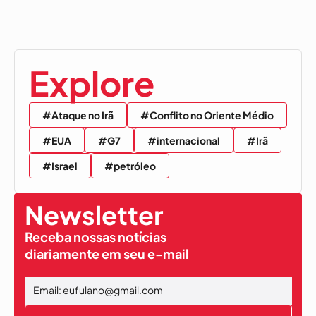
Explore
#Ataque no Irã
#Conflito no Oriente Médio
#EUA
#G7
#internacional
#Irã
#Israel
#petróleo
Newsletter
Receba nossas notícias
diariamente em seu e-mail