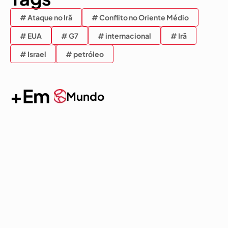
# Ataque no Irã
# Conflito no Oriente Médio
# EUA
# G7
# internacional
# Irã
# Israel
# petróleo
+Em
Mundo