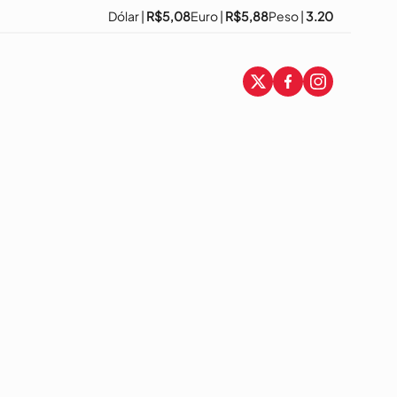
Dólar |
R$5,08
Euro |
R$5,88
Peso |
3.20