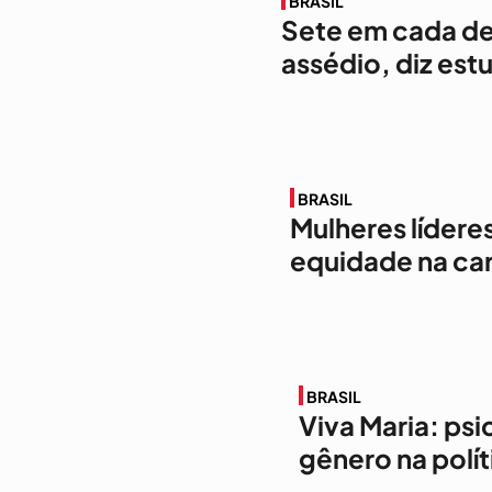
BRASIL
Sete em cada dez
assédio, diz est
BRASIL
Mulheres lídere
equidade na car
BRASIL
Viva Maria: psi
gênero na polít