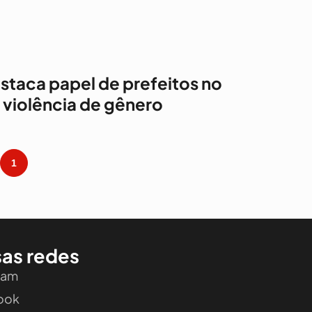
estaca papel de prefeitos no
violência de gênero
1
as redes
ram
ook