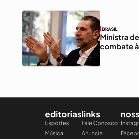
BRASIL
Ministra d
combate à 
editorias
links
noss
Esportes
Fale Conosco
Instag
Música
Anuncie
Faceb