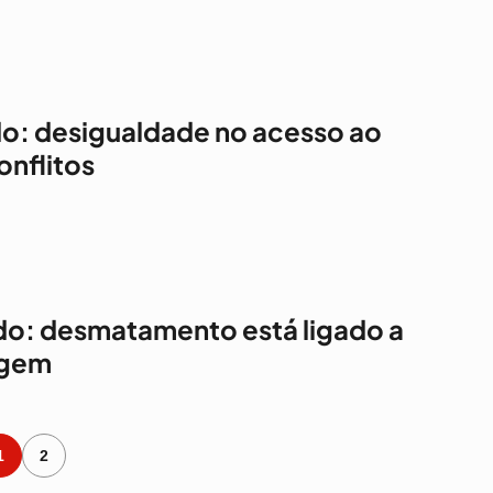
do: desigualdade no acesso ao
onflitos
do: desmatamento está ligado a
lagem
1
2