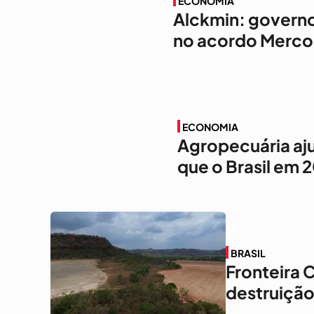
ECONOMIA
Alckmin: governo
no acordo Merco
ECONOMIA
Agropecuária aj
que o Brasil em 
BRASIL
Fronteira 
destruiçã