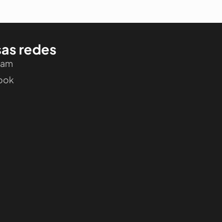
as redes
ram
ook