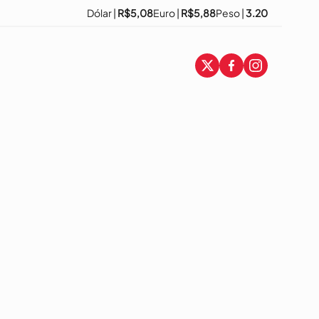
Dólar |
R$5,08
Euro |
R$5,88
Peso |
3.20