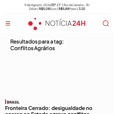
9 de Agosto, 2026
33°
23° | Rio de Janeiro - RJ
Dólar |
R$5,08
Euro |
R$5,88
Peso |
3.20
Resultados para a tag:
Conflitos Agrários
BRASIL
Fronteira Cerrado: desigualdade no
acesso ao Estado agrava conflitos