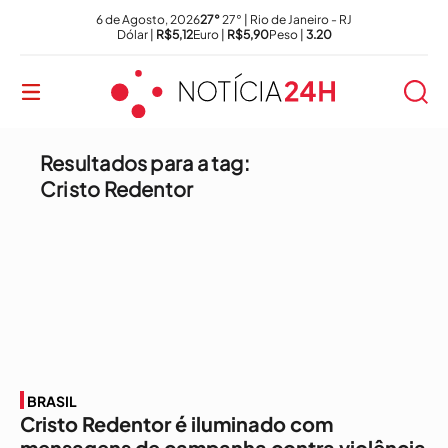
6 de Agosto, 2026
27°
27° | Rio de Janeiro - RJ
Dólar |
R$5,12
Euro |
R$5,90
Peso |
3.20
Resultados para a tag:
Cristo Redentor
BRASIL
Cristo Redentor é iluminado com
mensagens de campanha contra violência