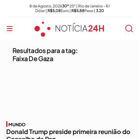
8 de Agosto, 2026
30°
25° | Rio de Janeiro - RJ
Dólar |
R$5,08
Euro |
R$5,88
Peso |
3.20
Resultados para a tag:
Faixa De Gaza
MUNDO
Donald Trump preside primeira reunião do
Conselho da Paz