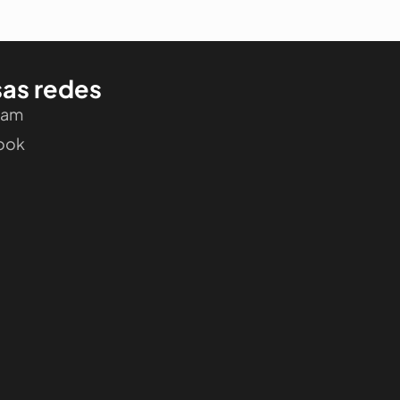
as redes
ram
ook