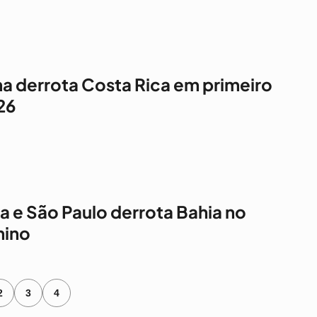
a derrota Costa Rica em primeiro
26
a e São Paulo derrota Bahia no
nino
2
3
4