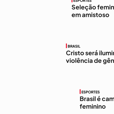
ESPORTES
Seleção femini
em amistoso
BRASIL
Cristo será ilu
violência de gê
ESPORTES
Brasil é c
feminino