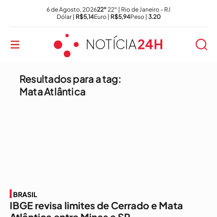
6 de Agosto, 2026
22°
22° | Rio de Janeiro - RJ
Dólar |
R$5,14
Euro |
R$5,94
Peso |
3.20
Resultados para a tag:
Mata Atlântica
BRASIL
IBGE revisa limites de Cerrado e Mata
Atlântica entre Minas e SP