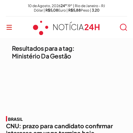
10 de Agosto, 2026
24°
19° | Rio de Janeiro - RJ
Dólar |
R$5,08
Euro |
R$5,88
Peso |
3.20
Resultados para a tag:
Ministério Da Gestão
BRASIL
CNU: prazo para candidato confirmar
interesse em vaga termina hoje