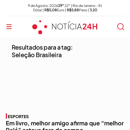
9 de Agosto, 2026
29°
22° | Rio de Janeiro - RJ
Dólar |
R$5,08
Euro |
R$5,88
Peso |
3.20
Resultados para a tag:
Seleção Brasileira
ESPORTES
Em livro, melhor amigo afirma que “melhor
Pelé” esteve fora de campo