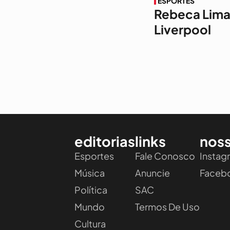
ESPORTES
Rebeca Lima
Liverpool
editorias
links
noss
Esportes
Fale Conosco
Instag
Música
Anuncie
Faceb
Política
SAC
Mundo
Termos De Uso
Cultura