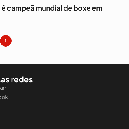
 é campeã mundial de boxe em
1
as redes
ram
ook