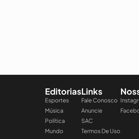
Editorias
Links
Nos
Esportes
Fale Conosco
Instag
Música
Anuncie
Faceb
Política
SAC
Mundo
Termos De Uso