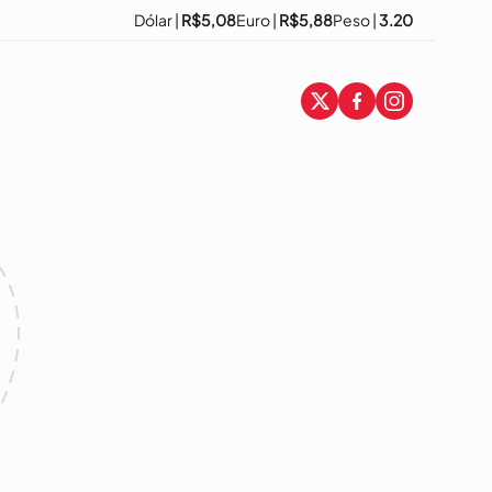
Dólar |
R$5,08
Euro |
R$5,88
Peso |
3.20