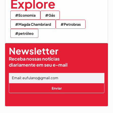
Explore
#Economia
#Gás
#Magda Chambriard
#Petrobras
#petróleo
Newsletter
Receba nossas notícias
diariamente em seu e-mail
Enviar