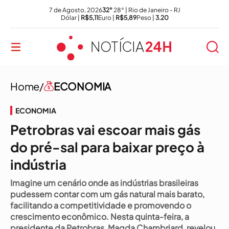
7 de Agosto, 2026
32°
28° | Rio de Janeiro - RJ
Dólar |
R$5,11
Euro |
R$5,89
Peso |
3.20
Home/
ECONOMIA
ECONOMIA
Petrobras vai escoar mais gás
do pré-sal para baixar preço à
indústria
Imagine um cenário onde as indústrias brasileiras
pudessem contar com um gás natural mais barato,
facilitando a competitividade e promovendo o
crescimento econômico. Nesta quinta-feira, a
presidente da Petrobras, Magda Chambriard, revelou