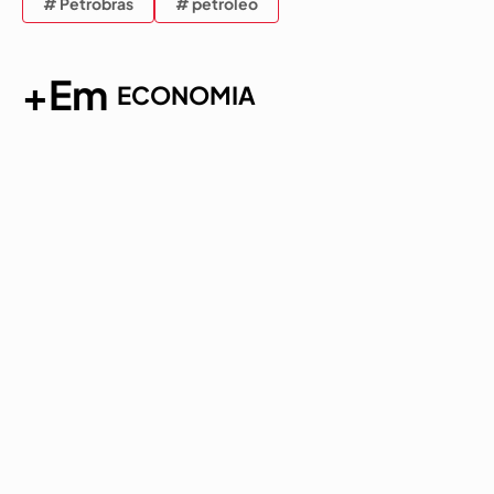
# Petrobras
# petróleo
+Em
ECONOMIA