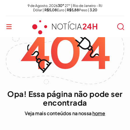
9 de Agosto, 2026
30°
27° | Rio de Janeiro - RJ
Dólar |
R$5,08
Euro |
R$5,88
Peso |
3.20
Opa! Essa página não pode ser
encontrada
Veja mais conteúdos na nossa
home