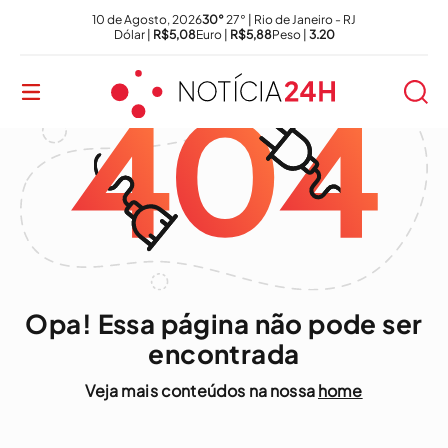
10 de Agosto, 2026
30°
27° | Rio de Janeiro - RJ
Dólar |
R$5,08
Euro |
R$5,88
Peso |
3.20
Opa! Essa página não pode ser
encontrada
Veja mais conteúdos na nossa
home