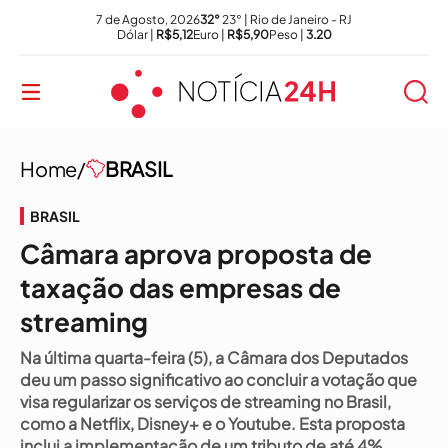
7 de Agosto, 2026
32°
23° | Rio de Janeiro - RJ
Dólar |
R$5,12
Euro |
R$5,90
Peso |
3.20
Home/
BRASIL
BRASIL
Câmara aprova proposta de
taxação das empresas de
streaming
Na última quarta-feira (5), a Câmara dos Deputados
deu um passo significativo ao concluir a votação que
visa regularizar os serviços de streaming no Brasil,
como a Netflix, Disney+ e o Youtube. Esta proposta
inclui a implementação de um tributo de até 4%