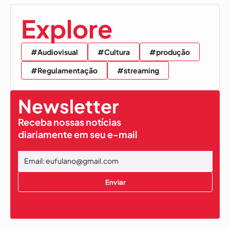
Explore
#Audiovisual
#Cultura
#produção
#Regulamentação
#streaming
Newsletter
Receba nossas notícias
diariamente em seu e-mail
Enviar