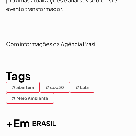
próximas atualizações e análises sobre este
evento transformador.
Com informações da Agência Brasil
Tags
# abertura
# cop30
# Lula
# Meio Ambiente
+Em
BRASIL