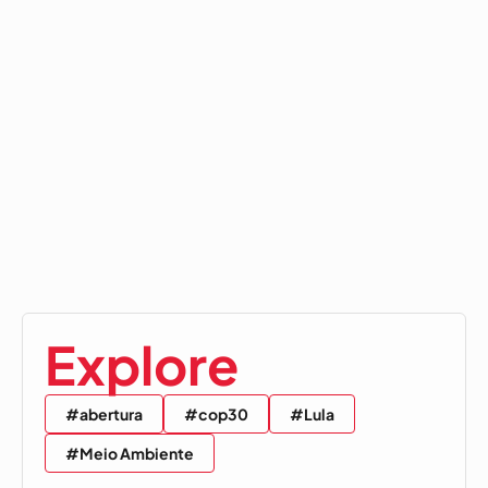
Explore
#abertura
#cop30
#Lula
#Meio Ambiente