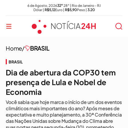
6 de Agosto, 2026
32°
28° | Rio de Janeiro - RJ
Dólar |
R$5,12
Euro |
R$5,90
Peso |
3.20
Home/
BRASIL
BRASIL
Dia de abertura da COP30 tem
presença de Lula e Nobel de
Economia
Você sabia que hoje marca o início de um dos eventos
climáticos mais importantes do ano? Após meses de
expectativa e muito planejamento, a 30ª Conferência
das Nações Unidas sobre Mudança do Clima abre
suas portas nesta segunda-feira (10), prometendo