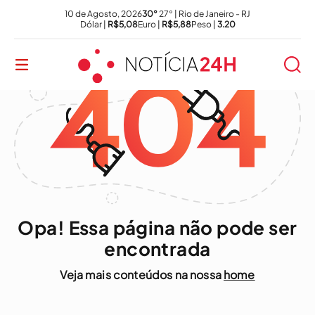
10 de Agosto, 2026
30°
27° | Rio de Janeiro - RJ
Dólar |
R$5,08
Euro |
R$5,88
Peso |
3.20
Opa! Essa página não pode ser
encontrada
Veja mais conteúdos na nossa
home