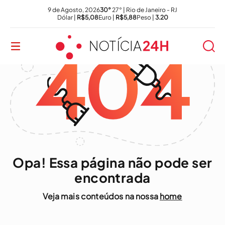
9 de Agosto, 2026
30°
27° | Rio de Janeiro - RJ
Dólar |
R$5,08
Euro |
R$5,88
Peso |
3.20
Opa! Essa página não pode ser
encontrada
Veja mais conteúdos na nossa
home