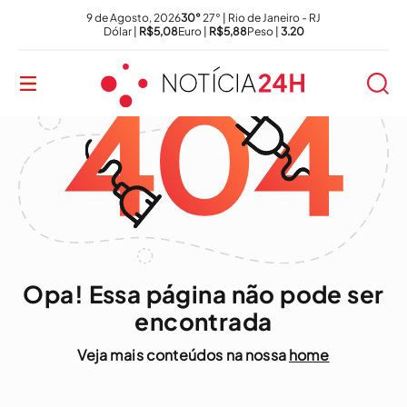
9 de Agosto, 2026
30°
27° | Rio de Janeiro - RJ
Dólar |
R$5,08
Euro |
R$5,88
Peso |
3.20
Opa! Essa página não pode ser
encontrada
Veja mais conteúdos na nossa
home