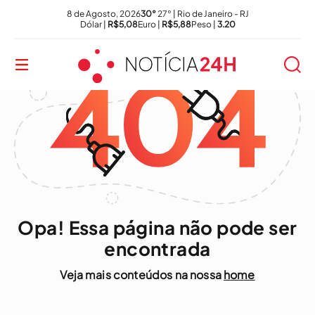
8 de Agosto, 2026
30°
27° | Rio de Janeiro - RJ
Dólar |
R$5,08
Euro |
R$5,88
Peso |
3.20
Opa! Essa página não pode ser
encontrada
Veja mais conteúdos na nossa
home