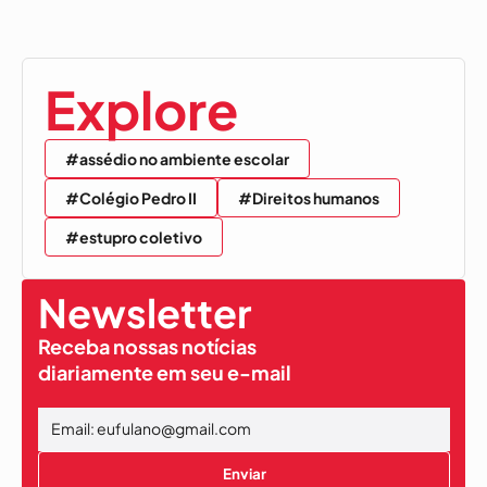
Explore
#assédio no ambiente escolar
#Colégio Pedro II
#Direitos humanos
#estupro coletivo
Newsletter
Receba nossas notícias
diariamente em seu e-mail
Enviar