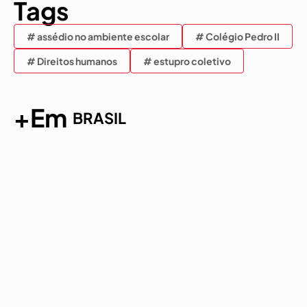
Tags
# assédio no ambiente escolar
# Colégio Pedro II
# Direitos humanos
# estupro coletivo
+Em
BRASIL