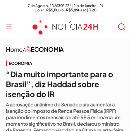
7 de Agosto, 2026
30°
23° | Rio de Janeiro - RJ
Dólar |
R$5,11
Euro |
R$5,89
Peso |
3.20
Home/
ECONOMIA
ECONOMIA
“Dia muito importante para o
Brasil”, diz Haddad sobre
isenção do IR
A aprovação unânime do Senado para aumentar a
isenção do Imposto de Renda Pessoa Física (IRPF)
para rendimentos mensais de até R$ 5 mil marca um
momento significativo no Brasil, declarou o ministro
da Fazenda, Fernando Haddad, na última quarta-feira