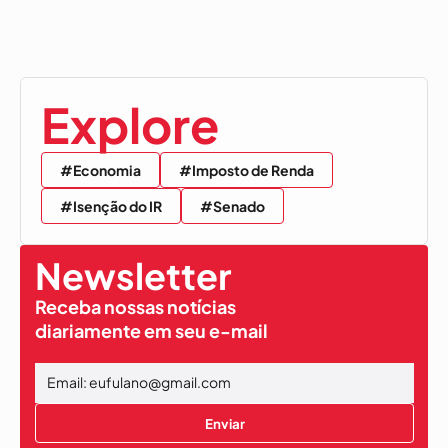
Explore
#Economia
#Imposto de Renda
#Isenção do IR
#Senado
Newsletter
Receba nossas notícias
diariamente em seu e-mail
Enviar