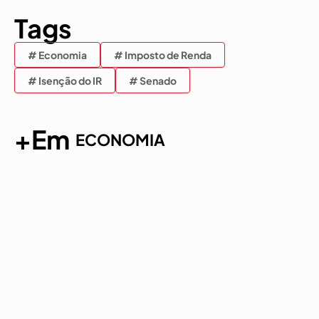
Tags
# Economia
# Imposto de Renda
# Isenção do IR
# Senado
+Em
ECONOMIA