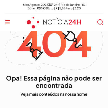
8 de Agosto, 2026
30°
27° | Rio de Janeiro - RJ
Dólar |
R$5,08
Euro |
R$5,88
Peso |
3.20
Opa! Essa página não pode ser
encontrada
Veja mais conteúdos na nossa
home