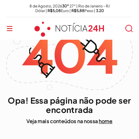
8 de Agosto, 2026
30°
27° | Rio de Janeiro - RJ
Dólar |
R$5,08
Euro |
R$5,88
Peso |
3.20
Opa! Essa página não pode ser
encontrada
Veja mais conteúdos na nossa
home