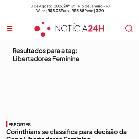
10 de Agosto, 2026
24°
19° | Rio de Janeiro - RJ
Dólar |
R$5,08
Euro |
R$5,88
Peso |
3.20
Resultados para a tag:
Libertadores Feminina
ESPORTES
Corinthians se classifica para decisão da
Copa Libertadores Feminina