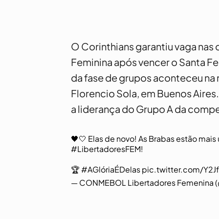
O Corinthians garantiu vaga nas 
Feminina após vencer o Santa Fe 
da fase de grupos aconteceu na no
Florencio Sola, em Buenos Aires
a liderança do Grupo A da compe
🖤🤍 Elas de novo! As Brabas estão mai
#LibertadoresFEM
!
🏆
#AGlóriaÉDelas
pic.twitter.com/Y2
— CONMEBOL Libertadores Femenina (