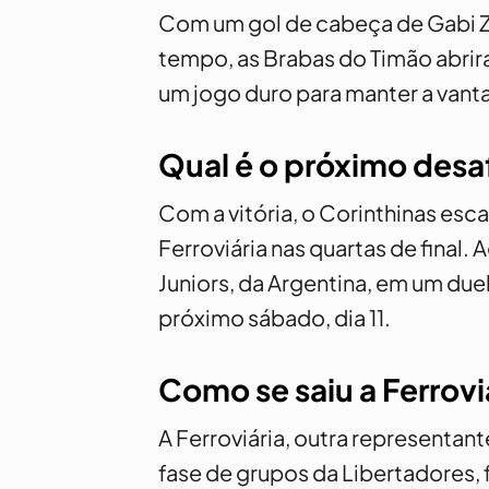
Com um gol de cabeça de Gabi Za
tempo, as Brabas do Timão abrir
um jogo duro para manter a vanta
Qual é o próximo desa
Com a vitória, o Corinthinas es
Ferroviária nas quartas de final.
Juniors, da Argentina, em um d
próximo sábado, dia 11.
Como se saiu a Ferrovi
A Ferroviária, outra representan
fase de grupos da Libertadores, 