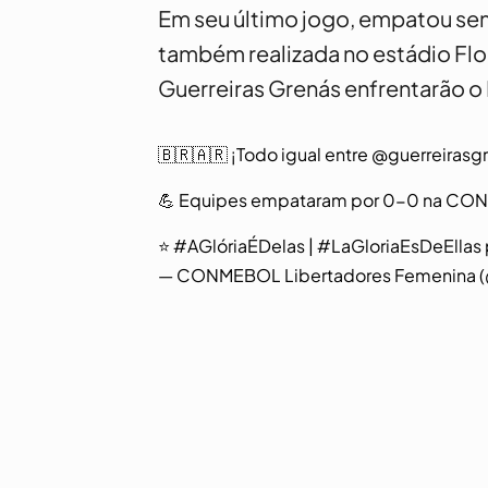
Em seu último jogo, empatou sem
também realizada no estádio Flor
Guerreiras Grenás enfrentarão 
🇧🇷🇦🇷 ¡Todo igual entre
@guerreirasg
💪 Equipes empataram por 0-0 na C
⭐️
#AGlóriaÉDelas
|
#LaGloriaEsDeEllas
— CONMEBOL Libertadores Femenina (