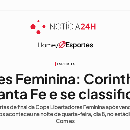
Home/
Esportes
ESPORTES
es Feminina: Corint
anta Fe e se classifi
rtas de final da Copa Libertadores Feminina após venc
os aconteceu na noite de quarta-feira, dia 8, no estád
Com es