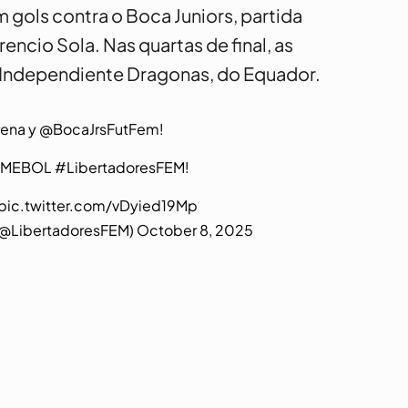
 gols contra o Boca Juniors, partida
encio Sola. Nas quartas de final, as
o Independiente Dragonas, do Equador.
rena
y
@BocaJrsFutFem
!
ONMEBOL
#LibertadoresFEM
!
pic.twitter.com/vDyied19Mp
@LibertadoresFEM)
October 8, 2025