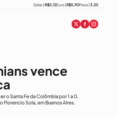
Dólar |
R$5,12
Euro |
R$5,90
Peso |
3.20
hians vence
ca
er o Santa Fe da Colômbia por 1 a 0.
io Florencio Sola, em Buenos Aires.