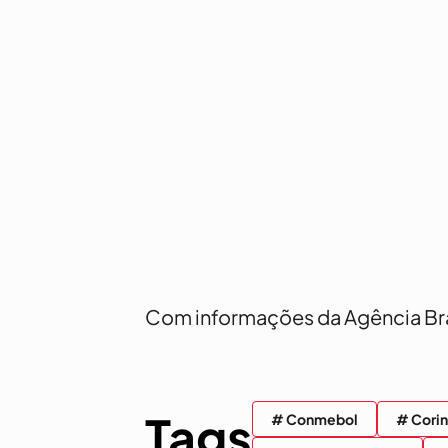
Com informações da Agência Bra
Tags
# Conmebol
# Corin