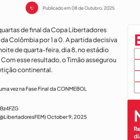
Publicado em 08 de Outubro, 2025
quartas de final da Copa Libertadores
da Colômbia por 1 a 0. A partida decisiva
ite de quarta-feira, dia 8, no estádio
. Com esse resultado, o Timão assegurou
tição continental.
s uma vez na Fase Final da CONMEBOL
JfBz4FZG
@LibertadoresFEM)
October 9, 2025
Re
di