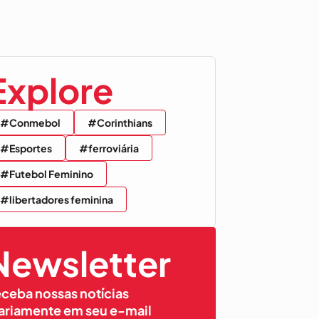
Explore
#Conmebol
#Corinthians
#Esportes
#ferroviária
#Futebol Feminino
#libertadores feminina
Newsletter
ceba nossas notícias
ariamente em seu e-mail