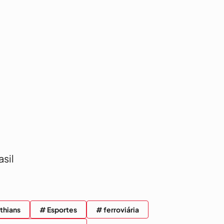
sil
thians
# Esportes
# ferroviária