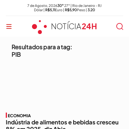
7 de Agosto, 2026
30°
27° | Rio de Janeiro - RJ
Dólar |
R$5,11
Euro |
R$5,90
Peso |
3.20
Resultados para a tag:
PIB
ECONOMIA
Indústria de alimentos e bebidas cresceu
8% em 2025, diz Abia